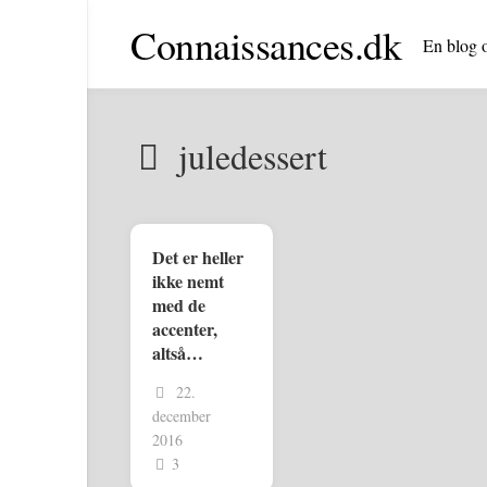
Skip
Connaissances.dk
to
En blog o
content
juledessert
Det er heller
ikke nemt
med de
accenter,
altså…
22.
december
2016
3