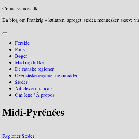
Skip
Connaissances.dk
to
En blog om Frankrig – kulturen, sproget, steder, mennesker, skæve vin
content
Expand
Menu
Forside
Paris
Bøger
Mad og drikke
De franske regioner
Oversøiske regioner og områder
Steder
Articles en français
Om Jette / À propos
Midi-Pyrénées
Regioner
Steder