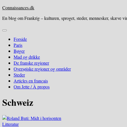
Skip
Connaissances.dk
to
En blog om Frankrig – kulturen, sproget, steder, mennesker, skæve vin
content
Expand
Menu
Forside
Paris
Bøger
Mad og drikke
De franske regioner
Oversøiske regioner og områder
Steder
Articles en français
Om Jette / À propos
Schweiz
Litteratur