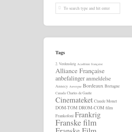
Tags
2. Verdenskrig
Académie française
Alliance Française
anbefalinger
anmeldelse
Bordeaux
Bretagne
Annecy
Auvergne
Charles de Gaulle
Canada
Cinemateket
Claude Monet
DOM-TOM
DROM-COM
film
Frankrig
Frankofoni
Franske film
Franske Film