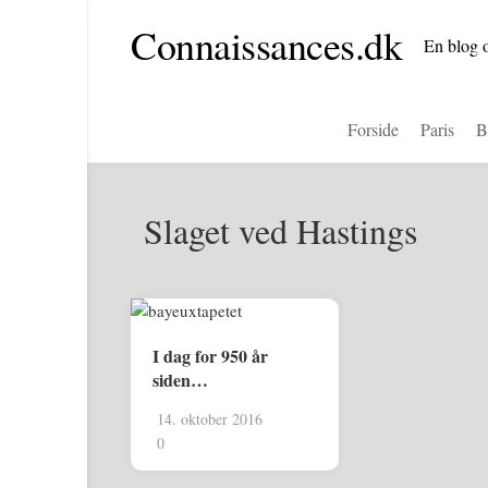
Skip
Connaissances.dk
to
En blog o
content
Forside
Paris
B
Slaget ved Hastings
I dag for 950 år
siden…
14. oktober 2016
0