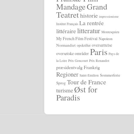
Grand
Mandage
Teatret
historie
impressionisme
La rentrée
Institut Français
litteratur
littéraire
Montesquieu
My French Film Festival
Napoleon
oversættelse
Normandiet
opskrifter
Paris
oversøiske områder
Pays de
la Loire
Prix Goncourt
Prix Renaudot
præsidentvalg Frankrig
Regioner
Sommerferie
Saint-Emilion
Tour de France
Sprog
Øst for
turisme
Paradis