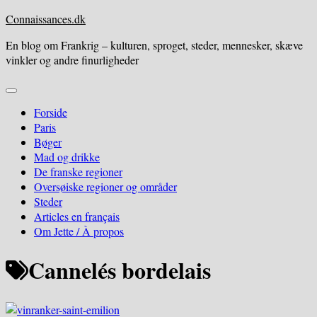
Skip
Connaissances.dk
to
En blog om Frankrig – kulturen, sproget, steder, mennesker, skæve
content
vinkler og andre finurligheder
Expand
Menu
Forside
Paris
Bøger
Mad og drikke
De franske regioner
Oversøiske regioner og områder
Steder
Articles en français
Om Jette / À propos
Cannelés bordelais