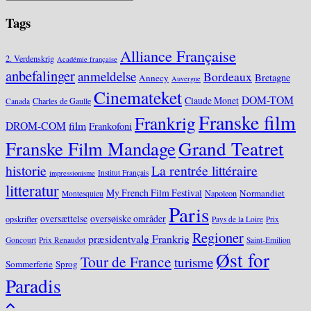
Tags
Alliance Française
2. Verdenskrig
Académie française
anbefalinger
anmeldelse
Bordeaux
Bretagne
Annecy
Auvergne
Cinemateket
DOM-TOM
Claude Monet
Charles de Gaulle
Canada
Franske film
Frankrig
DROM-COM
film
Frankofoni
Grand Teatret
Franske Film Mandage
historie
La rentrée littéraire
Institut Français
impressionisme
litteratur
My French Film Festival
Normandiet
Napoleon
Montesquieu
Paris
oversættelse
oversøiske områder
opskrifter
Pays de la Loire
Prix
Regioner
præsidentvalg Frankrig
Goncourt
Prix Renaudot
Saint-Emilion
Øst for
Tour de France
turisme
Sommerferie
Sprog
Paradis