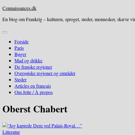
Skip
Connaissances.dk
to
En blog om Frankrig – kulturen, sproget, steder, mennesker, skæve vin
content
Expand
Menu
Forside
Paris
Bøger
Mad og drikke
De franske regioner
Oversøiske regioner og områder
Steder
Articles en français
Om Jette / À propos
Oberst Chabert
Litteratur