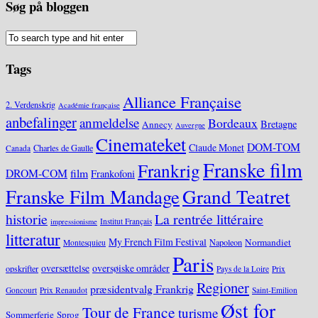
Søg på bloggen
Tags
Alliance Française
2. Verdenskrig
Académie française
anbefalinger
anmeldelse
Bordeaux
Bretagne
Annecy
Auvergne
Cinemateket
DOM-TOM
Claude Monet
Charles de Gaulle
Canada
Franske film
Frankrig
DROM-COM
film
Frankofoni
Grand Teatret
Franske Film Mandage
historie
La rentrée littéraire
Institut Français
impressionisme
litteratur
My French Film Festival
Normandiet
Napoleon
Montesquieu
Paris
oversættelse
oversøiske områder
opskrifter
Pays de la Loire
Prix
Regioner
præsidentvalg Frankrig
Goncourt
Prix Renaudot
Saint-Emilion
Øst for
Tour de France
turisme
Sommerferie
Sprog