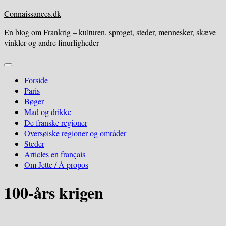
Skip
Connaissances.dk
to
En blog om Frankrig – kulturen, sproget, steder, mennesker, skæve
content
vinkler og andre finurligheder
Expand
Menu
Forside
Paris
Bøger
Mad og drikke
De franske regioner
Oversøiske regioner og områder
Steder
Articles en français
Om Jette / À propos
100-års krigen