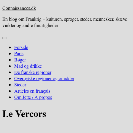
Skip
Connaissances.dk
to
En blog om Frankrig – kulturen, sproget, steder, mennesker, skæve
content
vinkler og andre finurligheder
Expand
Menu
Forside
Paris
Bøger
Mad og drikke
De franske regioner
Oversøiske regioner og områder
Steder
Articles en français
Om Jette / À propos
Le Vercors