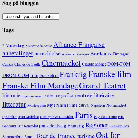
Søg på bloggen
Tags
Alliance Française
2. Verdenskrig
Académie française
anbefalinger
anmeldelse
Bordeaux
Bretagne
Annecy
Auvergne
Cinemateket
DOM-TOM
Claude Monet
Charles de Gaulle
Canada
Franske film
Frankrig
DROM-COM
film
Frankofoni
Grand Teatret
Franske Film Mandage
historie
La rentrée littéraire
Institut Français
impressionisme
litteratur
My French Film Festival
Normandiet
Napoleon
Montesquieu
Paris
oversættelse
oversøiske områder
opskrifter
Pays de la Loire
Prix
Regioner
præsidentvalg Frankrig
Goncourt
Prix Renaudot
Saint-Emilion
Øst for
Tour de France
turisme
Sommerferie
Sprog