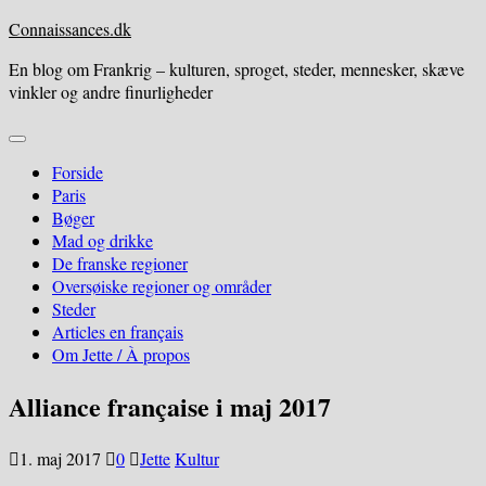
Skip
Connaissances.dk
to
En blog om Frankrig – kulturen, sproget, steder, mennesker, skæve
content
vinkler og andre finurligheder
Expand
Menu
Forside
Paris
Bøger
Mad og drikke
De franske regioner
Oversøiske regioner og områder
Steder
Articles en français
Om Jette / À propos
Alliance française i maj 2017
1. maj 2017
0
Jette
Kultur