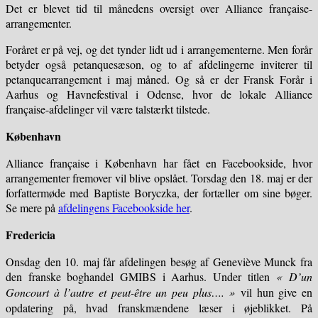
Det er blevet tid til månedens oversigt over Alliance française-
arrangementer.
Foråret er på vej, og det tynder lidt ud i arrangementerne. Men forår
betyder også petanquesæson, og to af afdelingerne inviterer til
petanquearrangement i maj måned. Og så er der Fransk Forår i
Aarhus og Havnefestival i Odense, hvor de lokale Alliance
française-afdelinger vil være talstærkt tilstede.
København
Alliance française i København har fået en Facebookside, hvor
arrangementer fremover vil blive opslået. Torsdag den 18. maj er der
forfattermøde med Baptiste Boryczka, der fortæller om sine bøger.
Se mere på
afdelingens Facebookside her
.
Fredericia
Onsdag den 10. maj får afdelingen besøg af Geneviève Munck fra
den franske boghandel GMIBS i Aarhus. Under titlen
« D’un
Goncourt à l’autre et peut-être un peu plus…. »
vil hun give en
opdatering på, hvad franskmændene læser i øjeblikket. På