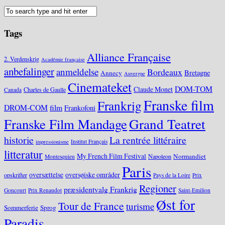
Tags
Alliance Française
2. Verdenskrig
Académie française
anbefalinger
anmeldelse
Bordeaux
Bretagne
Annecy
Auvergne
Cinemateket
DOM-TOM
Claude Monet
Charles de Gaulle
Canada
Franske film
Frankrig
DROM-COM
film
Frankofoni
Grand Teatret
Franske Film Mandage
historie
La rentrée littéraire
Institut Français
impressionisme
litteratur
My French Film Festival
Normandiet
Napoleon
Montesquieu
Paris
oversættelse
oversøiske områder
opskrifter
Pays de la Loire
Prix
Regioner
præsidentvalg Frankrig
Goncourt
Prix Renaudot
Saint-Emilion
Øst for
Tour de France
turisme
Sommerferie
Sprog
Paradis