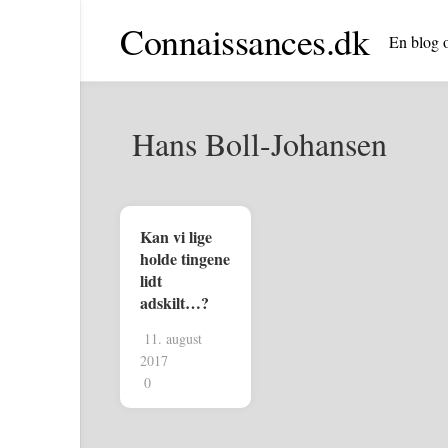
Skip
Connaissances.dk
to
En blog o
content
Hans Boll-Johansen
Kan vi lige
holde tingene
lidt
adskilt…?
11. august
2017
0