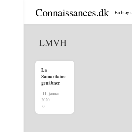
Skip
Connaissances.dk
to
En blog o
content
LMVH
La
Samaritaine
genåbner
11. januar
2020
0