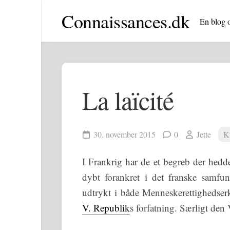
Skip
Connaissances.dk
to
En blog o
content
La laïcité
30. november 2015
0
Jette
K
I Frankrig har de et begreb der hed
dybt forankret i det franske samfu
udtrykt i både Menneskerettighedse
V. Republik
s forfatning. Særligt den 