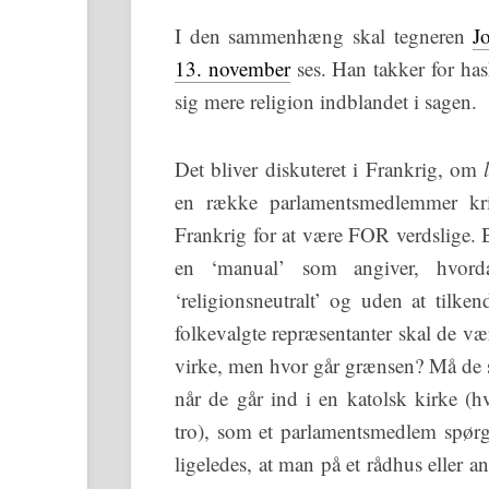
I den sammenhæng skal tegneren
J
13. november
ses. Han takker for ha
sig mere religion indblandet i sagen.
Det bliver diskuteret i Frankrig, om
en række parlamentsmedlemmer krit
Frankrig for at være FOR verdslige. 
en ‘manual’ som angiver, hvord
‘religionsneutralt’ og uden at tilke
folkevalgte repræsentanter skal de vær
virke, men hvor går grænsen? Må de så 
når de går ind i en katolsk kirke (h
tro), som et parlamentsmedlem spørg
ligeledes, at man på et rådhus eller a