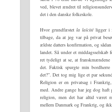
ved, blevet ændret til religionsunder
det i den danske folkeskole.
Hvor grundfæstet
la laïcité
ligger i
tilbage, da at jeg var på privat bes
ældste datters konfirmation, og sådan e
landet. Så under et middagsselskab f
ret tydeligt at se, at franskmændene 
det. Faktisk spurgte min bordherre 
det?”. Det tog mig lige et par seku
Religion er en privatsag i Frankri
med. Andre gange har jeg dog haft
religion, men det har altid været 
mellem Danmark og Frankrig, og ikke