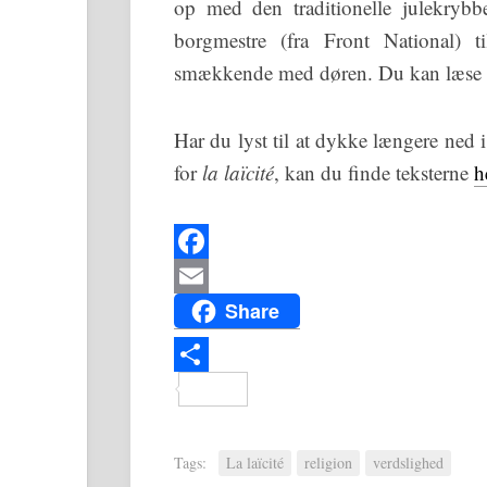
op med den traditionelle julekrybbe
borgmestre (fra Front National) ti
smækkende med døren. Du kan læse h
Har du lyst til at dykke længere ned 
for
la laïcité
, kan du finde teksterne
h
Facebook
Email
Share
Share
Tags:
La laïcité
religion
verdslighed