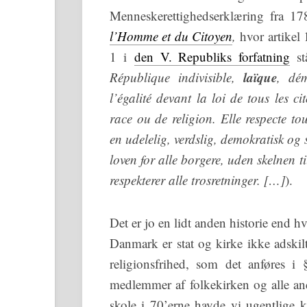
Menneskerettighedserklæring fra 1
l’Homme et du Citoyen
,
hvor artikel 
1 i
den V. Republiks forfatning
st
laïque
République indivisible,
, dém
l’égalité devant la loi de tous les ci
race ou de religion. Elle respecte t
en udelelig, verdslig, demokratisk og 
loven for alle borgere, uden skelnen ti
respekterer alle trosretninger. […]
).
Det er jo en lidt anden historie end h
Danmark er stat og kirke ikke adskil
religionsfrihed, som det anføres i 
medlemmer af folkekirken og alle an
skole i 70’erne havde vi ugentlige k