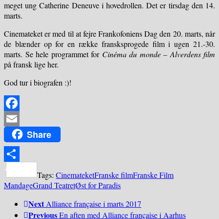
meget ung Catherine Deneuve i hovedrollen. Det er tirsdag den 14.
marts.
Cinemateket er med til at fejre Frankofoniens Dag den 20. marts, når
de blænder op for en række fransksprogede film i ugen 21.-30.
marts. Se hele programmet for
Cinéma du monde – Alverdens film
på fransk lige her.
God tur i biografen :)!
Facebook
Share
Email
Share
Tags:
Cinemateket
Franske film
Franske Film
Mandage
Grand Teatret
Øst for Paradis
Next
Alliance française i marts 2017
Previous
En aften med Alliance française i Aarhus