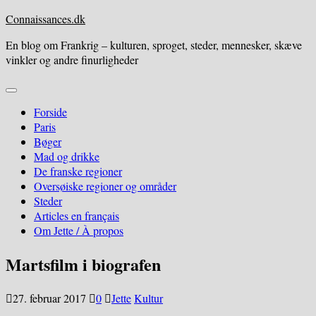
Skip
Connaissances.dk
to
En blog om Frankrig – kulturen, sproget, steder, mennesker, skæve
content
vinkler og andre finurligheder
Expand
Menu
Forside
Paris
Bøger
Mad og drikke
De franske regioner
Oversøiske regioner og områder
Steder
Articles en français
Om Jette / À propos
Martsfilm i biografen
27. februar 2017
0
Jette
Kultur