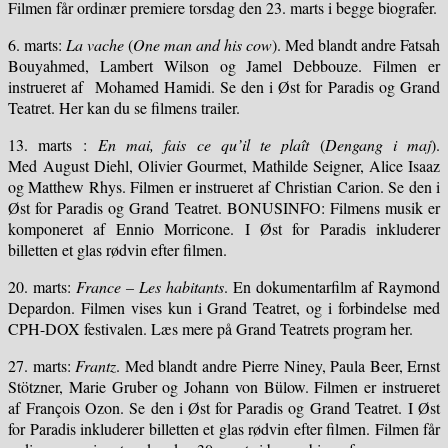
Filmen får ordinær premiere torsdag den 23. marts i begge biografer.
6. marts:
La vache
(
One man and his cow
). Med blandt andre Fatsah
Bouyahmed, Lambert Wilson og Jamel Debbouze. Filmen er
instrueret af Mohamed Hamidi. Se den i Øst for Paradis og Grand
Teatret. Her kan du se filmens trailer.
13. marts :
En mai, fais ce qu’il te plaît
(
Dengang i maj
).
Med August Diehl, Olivier Gourmet, Mathilde Seigner, Alice Isaaz
og Matthew Rhys. Filmen er instrueret af Christian Carion. Se den i
Øst for Paradis og Grand Teatret. BONUSINFO: Filmens musik er
komponeret af Ennio Morricone. I Øst for Paradis inkluderer
billetten et glas rødvin efter filmen.
20. marts:
France – Les habitants
. En dokumentarfilm af Raymond
Depardon. Filmen vises kun i Grand Teatret, og i forbindelse med
CPH-DOX festivalen. Læs mere på Grand Teatrets program her.
27. marts:
Frantz
. Med blandt andre Pierre Niney, Paula Beer, Ernst
Stötzner, Marie Gruber og Johann von Bülow. Filmen er instrueret
af François Ozon. Se den i Øst for Paradis og Grand Teatret. I Øst
for Paradis inkluderer billetten et glas rødvin efter filmen. Filmen får