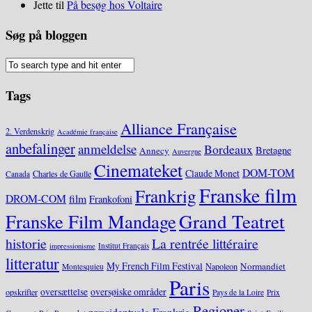
Jette
til
På besøg hos Voltaire
Søg på bloggen
Tags
Alliance Française
2. Verdenskrig
Académie française
anbefalinger
anmeldelse
Bordeaux
Bretagne
Annecy
Auvergne
Cinemateket
DOM-TOM
Claude Monet
Charles de Gaulle
Canada
Franske film
Frankrig
DROM-COM
film
Frankofoni
Grand Teatret
Franske Film Mandage
historie
La rentrée littéraire
Institut Français
impressionisme
litteratur
My French Film Festival
Normandiet
Napoleon
Montesquieu
Paris
oversættelse
oversøiske områder
opskrifter
Pays de la Loire
Prix
Regioner
præsidentvalg Frankrig