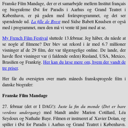
Franske Film Mandage, der er et samarbejde mellem Institut français
og biograferne Øst for Paradis i Aarhus og Grand Teatret i
København, er på gaden med forårsprogrammet, og det ser
spændende ud.
La fille de Brest
med Sidse Babett Knudsen er også
med i programmet, men den må vi vente til juni med at se.
My French Film Festival
sluttede 13.februar. Jeg håber, du nåede at
se nogle af filmene? Der blev sat rekord i år med 6.7 millioner
visninger af de 29 film, der var tilgængelige online. De lande, der
havde flest visninger var (i faldende orden) Rusland, USA, Mexico,
Brasilien og Frankrig.
Her kan du læse mere om, hvem der vandt de
tre priser
.
Her får du oversigten over marts måneds fransksprogede film i
danske biografer:
Franske Film Mandage
27. februar (det er I DAG!):
Juste la fin du monde
(
Det er bare
verdens undergang
) med blandt andre Marion Cotillard, Léa
Seydoux og Nathalie Baye. Filmen er instrueret af Xavier Dolan, og
spiller i Øst for Paradis i Aarhus og Grand Teatret i København.