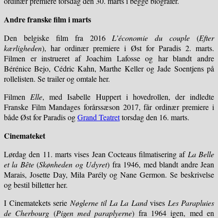
ordinær premiere torsdag den 30. marts i begge biografer.
Andre franske film i marts
Den belgiske film fra 2016
L’économie du couple
(
Efter
kærligheden
), har ordinær premiere i Øst for Paradis 2. marts.
Filmen er instrueret af Joachim Lafosse og har blandt andre
Bérénice Bejo, Cédric Kahn, Marthe Keller og Jade Soentjens på
rollelisten. Se trailer og omtale her.
Filmen
Elle
, med Isabelle Huppert i hovedrollen, der indledte
Franske Film Mandages forårssæson 2017, får ordinær premiere i
både Øst for Paradis og
Grand Teatret
torsdag den 16. marts.
Cinemateket
Lørdag den 11. marts vises Jean Cocteaus filmatisering af
La Belle
et la Bête
(
Skønheden og Udyret
) fra 1946, med blandt andre Jean
Marais, Josette Day, Mila Parély og Nane Germon. Se beskrivelse
og bestil billetter her.
I Cinematekets serie
Nøglerne til La La Land
vises
Les Parapluies
de Cherbourg
(
Pigen med paraplyerne
) fra 1964 igen, med en